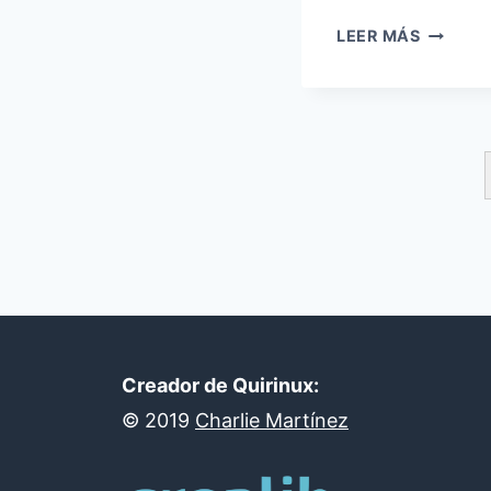
BOLETÍ
LEER MÁS
OCTUBR
2025:
GALICIA
PROYEC
Y
QUIRIN
EN
DISTRO
Creador de Quirinux:
©
2019
Charlie Martínez