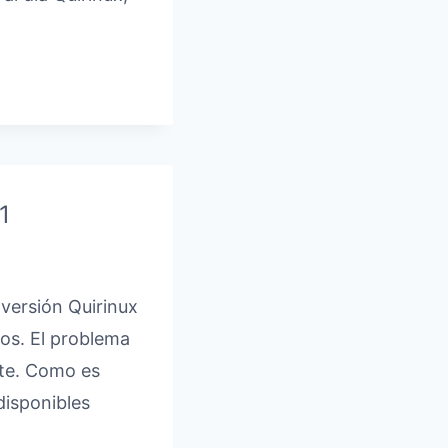
1
 versión Quirinux
pos. El problema
nte. Como es
disponibles