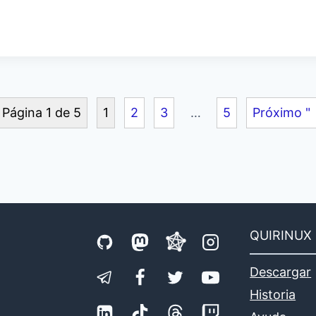
N
E
,
TOS
Página 1 de 5
1
2
3
…
5
Próximo "
UX
WATCH
QUIRINUX
Descargar
Historia