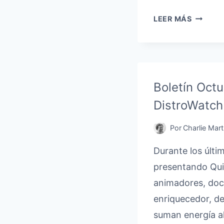
BOLETÍ
LEER MÁS
NOVIEM
2025:
REVISIÓ
4
DE
Boletín Octu
LA
DistroWatch
VERSIÓ
2.1
Por
Charlie Mart
Durante los últi
presentando Quir
animadores, doce
enriquecedor, d
suman energía a