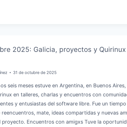
N
BRE
N
bre 2025: Galicia, proyectos y Quirinux
N
ínez
31 de octubre de 2025
mos seis meses estuve en Argentina, en Buenos Aires, 
inux en talleres, charlas y encuentros con comunid
ntes y entusiastas del software libre. Fue un tiemp
e reencuentros, mate, ideas compartidas y nuevas am
l proyecto. Encuentros con amigxs Tuve la oportuni