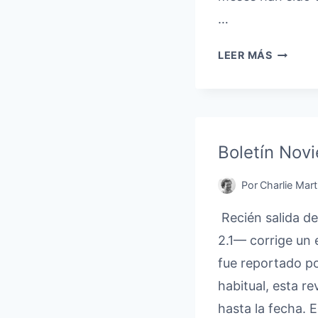
…
BOLETÍ
LEER MÁS
JUNIO
2025:
MEJORA
DE
INFRAE
Boletín Novi
Por
Charlie Mart
Recién salida de
2.1— corrige un 
fue reportado po
habitual, esta re
hasta la fecha. 