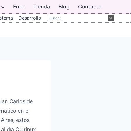
Foro
Tienda
Blog
Contacto
istema
Desarrollo
uan Carlos de
emático en el
Aires, estos
l día Quirinux,