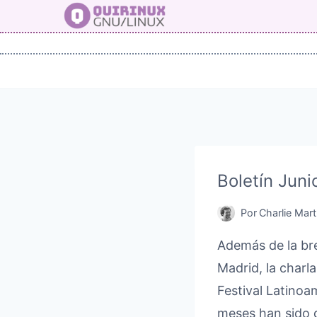
Saltar
al
contenido
Boletín Juni
Por
Charlie Mart
Además de la bre
Madrid, la charl
Festival Latinoa
meses han sido d