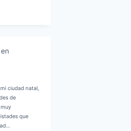
 en
mi ciudad natal,
ades de
o muy
istades que
dad…