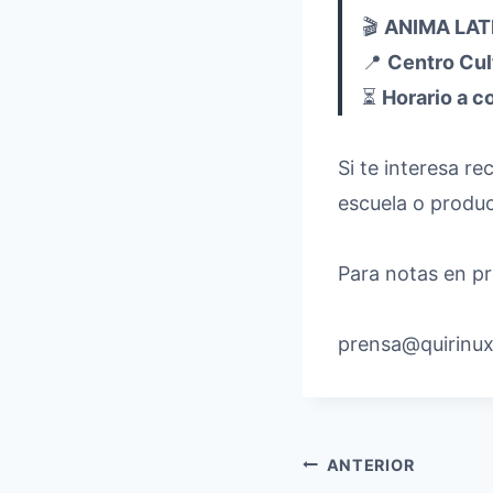
🎬
ANIMA LATI
📍
Centro Cul
⏳
Horario a c
Si te interesa re
escuela o produ
Para notas en pr
prensa@quirinux
Navegación
ANTERIOR