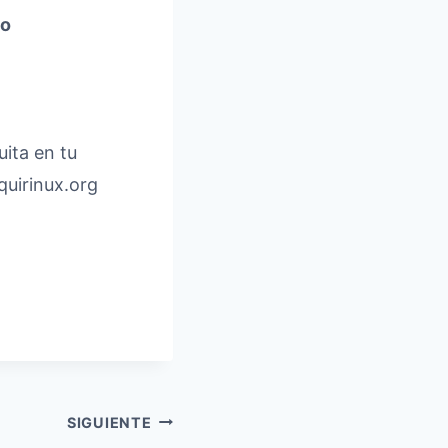
no
uita en tu
uirinux.org
SIGUIENTE