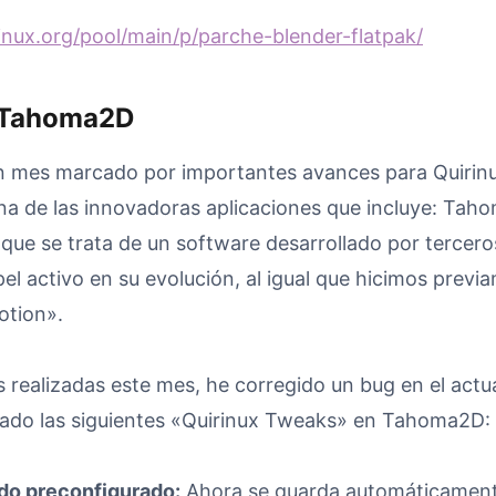
rinux.org/pool/main/p/parche-blender-flatpak/
 Tahoma2D
n mes marcado por importantes avances para Quirinu
na de las innovadoras aplicaciones que incluye: Tah
ue se trata de un software desarrollado por tercer
l activo en su evolución, al igual que hicimos previ
otion».
s realizadas este mes, he corregido un bug en el actu
grado las siguientes «Quirinux Tweaks» en Tahoma2D:
do preconfigurado:
Ahora se guarda automáticament