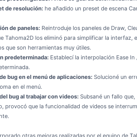
t de resolución:
he añadido un preset de escena Ca
ión de paneles:
Reintroduje los paneles de Draw, Cle
e Tahoma2D los eliminó para simplificar la interfaz, 
s que son herramientas muy útiles.
ón predeterminada:
Establecí la interpolación Ease I
eterminada.
de bug en el menú de aplicaciones:
Solucioné un err
oma en el menú.
el bug al trabajar con videos:
Subsané un fallo que,
o, provocó que la funcionalidad de videos se interru
nte.
rporado otras mejoras realizadas por el equipo de T