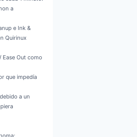
non a
anup e Ink &
en Quirinux
n / Ease Out como
or que impedía
 debido a un
mpiera
ahoma: