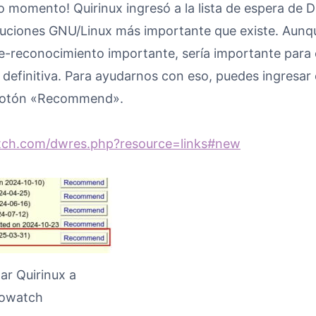
mo momento! Quirinux ingresó a la lista de espera de D
ibuciones GNU/Linux más importante que existe. Aunq
e-reconocimiento importante, sería importante para 
ta definitiva. Para ayudarnos con eso, puedes ingresar 
 botón «Recommend».
atch.com/dwres.php?resource=links#new
r Quirinux a
rowatch