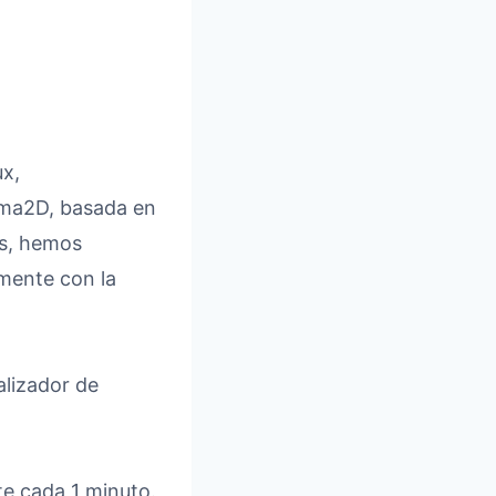
x,
oma2D, basada en
os, hemos
amente con la
alizador de
e cada 1 minuto.