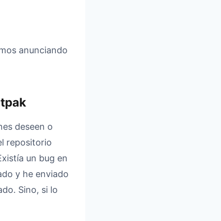
remos anunciando
atpak
enes deseen o
l repositorio
Existía un bug en
nado y he enviado
o. Sino, si lo