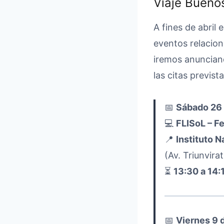
Viaje Buenos
A fines de abril
eventos relacion
iremos anunciand
las citas previst
📅
Sábado 26 
💻
FLISoL – F
📍
Instituto 
(Av. Triunvir
⏳
13:30 a 14:
📅
Viernes 9 