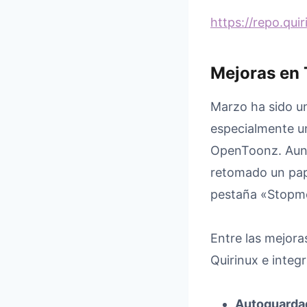
https://repo.qui
Mejoras en
Marzo ha sido u
especialmente u
OpenToonz. Aunq
retomado un pape
pestaña «Stopm
Entre las mejora
Quirinux e inte
Autoguarda