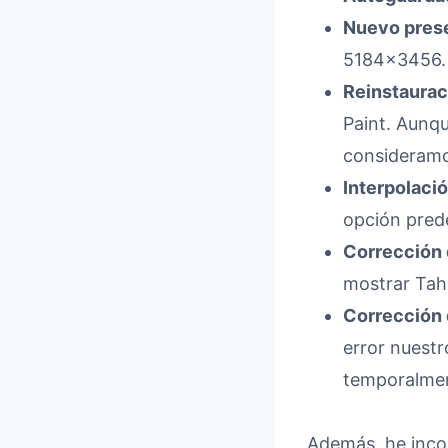
Nuevo prese
5184×3456.
Reinstaurac
Paint. Aunqu
consideramo
Interpolaci
opción pred
Corrección 
mostrar Tah
Corrección d
error nuestr
temporalme
Además, he inco