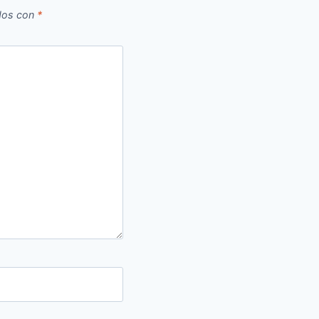
dos con
*