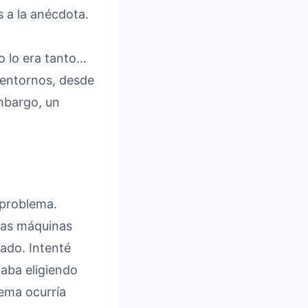
 a la anécdota.
o lo era tanto…
s entornos, desde
mbargo, un
 problema.
 las máquinas
zado. Intenté
taba eligiendo
ema ocurría