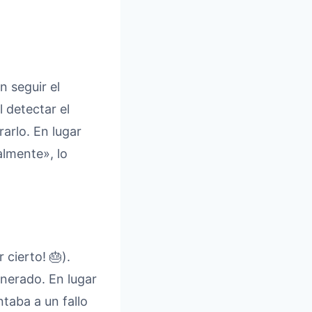
 seguir el
l detectar el
arlo. En lugar
almente», lo
cierto! 🎂).
nerado. En lugar
ntaba a un fallo