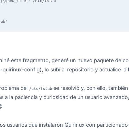
|\$new_line|" /etc/fstab

tab'
miné este fragmento, generé un nuevo paquete de co
uirinux-config), lo subí al repositorio y actualicé la
problema del
se resolvió y, con ello, también 
/etc/fstab
as a la paciencia y curiosidad de un usuario avanzado
😊
os usuarios que instalaron Quirinux con particionad