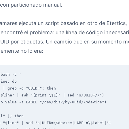
n con particionado manual.
mares ejecuta un script basado en otro de Etertics,
 encontré el problema: una línea de código innecesar
UUID por etiquetas. Un cambio que en su momento me 
temente no lo era:
bash -c '

ine; do

 | grep -q "UUID="; then

$line" | awk "{print \$1}" | sed "s/UUID=//")

o value -s LABEL "/dev/disk/by-uuid/\$device")

l" ]; then

 "$line" | sed "s|UUID=\$device|LABEL=\$label|")
