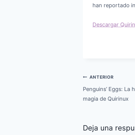
han reportado in
Descargar Quirin
Navegación
ANTERIOR
Penguins’ Eggs: La h
de
magia de Quirinux
entradas
Deja una respu