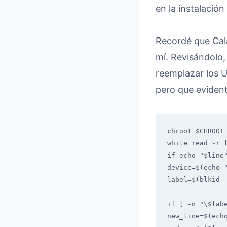
en la instalació
Recordé que Cala
mí. Revisándolo,
reemplazar los 
pero que eviden
chroot $CHROOT 
while read -r l
if echo "$line"
device=$(echo "
label=$(blkid -
if [ -n "\$labe
new_line=$(echo