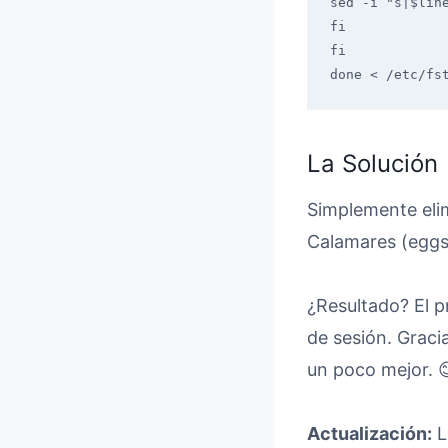
sed -i "s|$line
fi

fi

done < /etc/fs
La Solución
Simplemente eli
Calamares (eggs-q
¿Resultado? El 
de sesión. Graci
un poco mejor. 
Actualización:
L