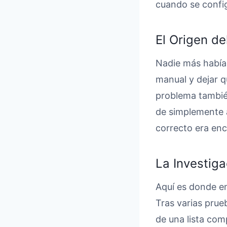
cuando se config
El Origen d
Nadie más había 
manual y dejar q
problema también
de simplemente a
correcto era enc
La Investiga
Aquí es donde en
Tras varias prue
de una lista com