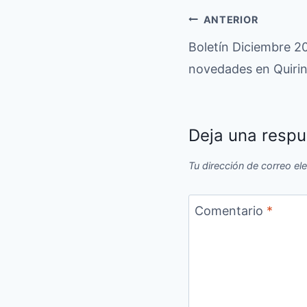
Navegación
ANTERIOR
Boletín Diciembre 2
de
novedades en Quiri
entradas
Deja una respu
Tu dirección de correo el
Comentario
*