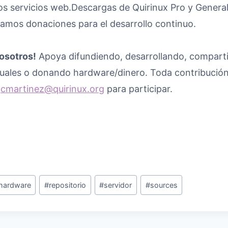
os servicios web.Descargas de Quirinux Pro y Genera
tamos donaciones para el desarrollo continuo.
osotros!
Apoya difundiendo, desarrollando, compart
ales o donando hardware/dinero. Toda contribución
a
cmartinez@quirinux.org
para participar.
hardware
#
repositorio
#
servidor
#
sources