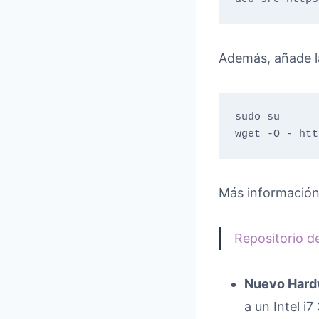
Además, añade l
sudo su

wget -O - htt
Más información
Repositorio d
Nuevo Hardw
a un Intel i