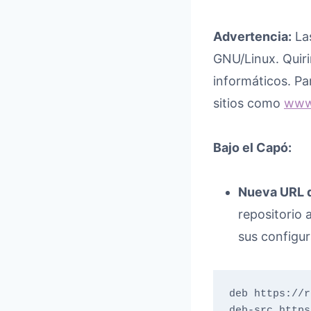
Advertencia:
Las
GNU/Linux. Quir
informáticos. Pa
sitios como
www.
Bajo el Capó:
Nueva URL d
repositorio 
sus configur
deb https://r
deb-src https