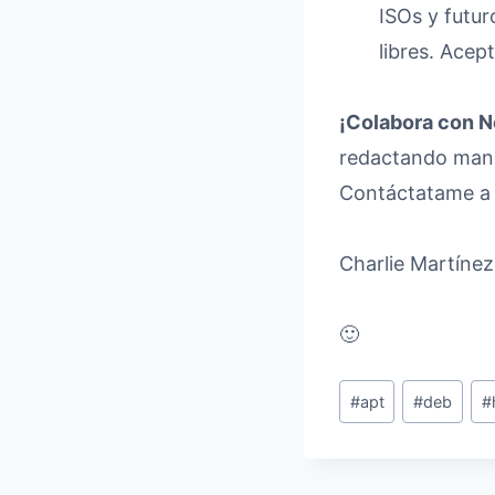
ISOs y futur
libres. Acep
¡Colabora con N
redactando manu
Contáctatame 
Charlie Martínez
🙂
Etiquetas
#
apt
#
deb
#
de
la
entrada: